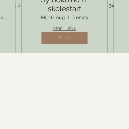
nnere holder til ved SevenDesignAtelier i Strandgata 34 midt i
skolestart
Tromsø
Mi., 16. Aug.
Tromsø
nom!
Mehr Infos
Details