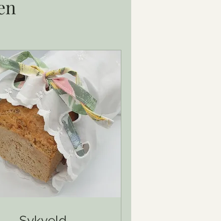
en
e litt rue 
ynes det blir 
deg noe nytt. 
oser eller 
med forslag, så 
Sykveld -