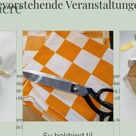
evorstehende Veranstaltung
nere
r gardiner, duk, sengetøy 
e.l. li
ggende ubrukt i skapet, eller no
er kanskje en av dem som ikke vet hva de skal brukes til og s
 de. Da har jeg en løsning: Lever stoffene hos meg, og jeg syr 
rer kan bli sydd til sminkepads, våtservietter, tørkerull, brødp
r. 
en helt annen idé hva stoffene skal bli? Ja, da kan du komme 
mitt beste å etterkomme dette:)
Sy bokbind til