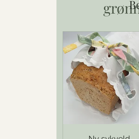
B
grøn
30
Mange av oss ha
håndduk, og du 
for galt å kaste
Stoffene du leve
gaveinnpakninge
Kanskje har du 
skal jeg prøve 
Ny sykveld