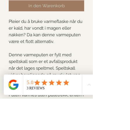
In den Warenkorb
Pleier du å bruke varmeflaske når du
er kald, har vondt i magen eller
nakken? Da kan denne varmeputen
være et flott alternativ.
Denne varmeputen er fylt med
speltskall som er et avfallsprodukt
når det lages speltmel. Speltskall
virker beroligende på muskulaturen
og tilpasser seg veldig fint kroppen.
Puten varmes uten putetrekk, enten i
mikroen i ca 2 minutter, eller i ovnen i
ca. 5 minutter på 100 grader. Ved å
legg posen i fryseren kan den også
brukes som "is"pose.