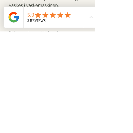
vaskes i vaskemaskinen.
Mål
:
ca. 7 x 7 cm
Siden padsene blir laget av
stoffrester, er det noe variasjon i
størrelsen av hver enkelt pad.
Material
:
Fremside: 100% Bomull
Bakside: 70% Bambusviskose, 30%
Bomull
Fordeler
:
Miljøvennlig
Bærekraftig
Gjenbrukbar
Kan brukes i mange år
Vaskes ved 60 grader uten