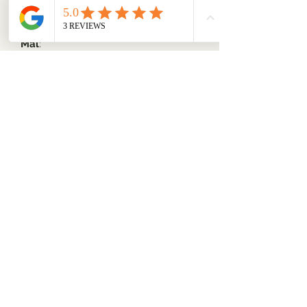
vaskes i vaskemaskinen.
Mål
:
ca. 7 x 7 cm
Siden padsene blir laget av
stoffrester, er det noe variasjon i
størrelsen av hver enkelt pad.
Material
:
Bomull, 100% bomull
Fordeler
:
Miljøvennlig
Bærekraftig
Gjenbrukbar
Kan brukes i mange år
Vaskes ved 60 grader uten
tøymykner i vaskemaskin