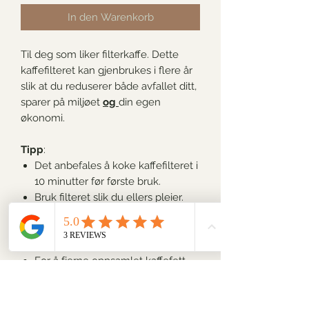
In den Warenkorb
Til deg som liker filterkaffe. Dette
kaffefilteret kan gjenbrukes i flere år
slik at du reduserer både avfallet ditt,
sparer på miljøet
og
din egen
økonomi.
Tipp
:
Det anbefales å koke kaffefilteret i
10 minutter før første bruk.
Bruk filteret slik du ellers pleier.
Fjern kaffegruten etter bruk og
skyll filteret grundig før du henger
det til tørk.
For å fjerne oppsamlet kaffefett
anbefales å koke filteret i 10
minutter en gang i måneden.