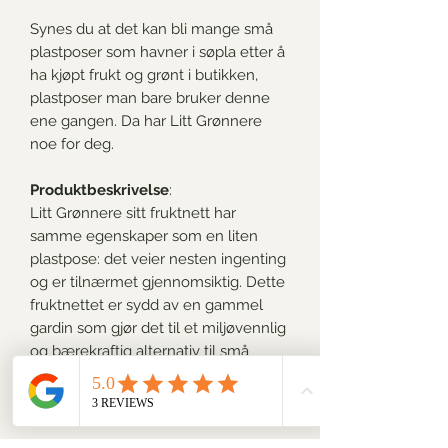
Synes du at det kan bli mange små
plastposer som havner i søpla etter å
ha kjøpt frukt og grønt i butikken,
plastposer man bare bruker denne
ene gangen. Da har Litt Grønnere
noe for deg.
Produktbeskrivelse
:
Litt Grønnere sitt fruktnett har
samme egenskaper som en liten
plastpose: det veier nesten ingenting
og er tilnærmet gjennomsiktig. Dette
fruktnettet er sydd av en gammel
gardin som gjør det til et miljøvennlig
og bærekraftig alternativ til små
plastposer. Fruktnettet tar veldig lite
plass, og er enkelt å ha med til
handleturen i butikken.