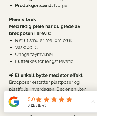
Produksjonsland:
Norge
Pleie & bruk
Med riktig pleie har du glede av
brødposen i årevis:
Rist ut smuler mellom bruk
Vask
:
40 °C
Unngå tøymykner
Lufttørkes for lengst levetid
🌱
Et enkelt bytte med stor effekt
Brødposer erstatter plastposer og
plastfolie i hverdagen. Det er en liten
vaneendring som reduserer avfall og
gir kjøkkenet et mer naturlig preg.
Det er også fint å vite at denne
miljøvennlige brødposen kan gi
klimagevinst allerede etter rundt sju
gangers bruk sammenlignet med