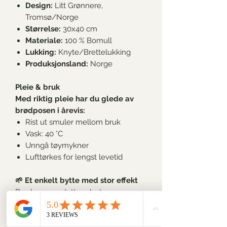
Design:
Litt Grønnere,
Tromsø/Norge
Størrelse:
30x40 cm
Materiale:
100 %
Bomull
Lukking:
Knyte/Brettelukking
Produksjonsland:
Norge
Pleie & bruk
Med riktig pleie har du glede av
brødposen i årevis:
Rist ut smuler mellom bruk
Vask
:
40 °C
Unngå tøymykner
Lufttørkes for lengst levetid
🌱
Et enkelt bytte med stor effekt
Brødposer erstatter plastposer og
plastfolie i hverdagen. Det er en liten
vaneendring som reduserer avfall og