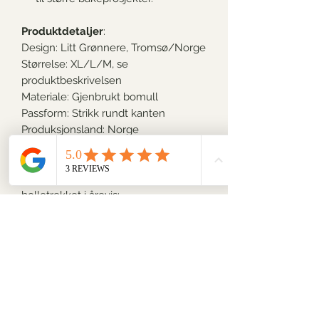
Produktdetaljer
:
Design: Litt Grønnere, Tromsø/Norge
Størrelse: XL/L/M, se
produktbeskrivelsen
Materiale: Gjenbrukt bomull
Passform: Strikk rundt kanten
Produksjonsland: Norge
Pleie & bruk
Med riktig pleie har du glede av
bolletrekket i årevis:
Vask: 40 °C
Unngå tøymykner
Lufttørkes for lengst levetid
🌱
Et enkelt bytte med stor effekt
Bolletrekk erstatter plastfolie i
hverdagen – enten du dekker deig