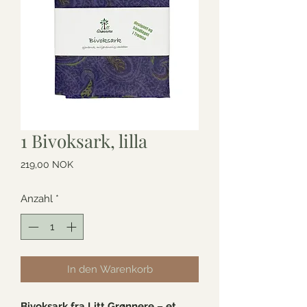
1 Bivoksark, lilla
Preis
219,00 NOK
Anzahl
*
In den Warenkorb
Bivoksark fra Litt Grønnere – et