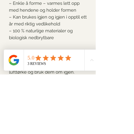
– Enkle å forme – varmes lett opp
med hendene og holder formen
– Kan brukes igjen og igjen i opptil ett
år med riktig vedlikehold
– 100 % naturlige materialer og
biologisk nedbrytbare
Bruk og vedlikehold:
Skyll arkene i kaldt vann og
ev. oppvaskmiddel etter bruk, la dem
lufttørke og bruk dem om igjen.
Unngå varme vasker, mikrobølgeovn
og oppvaskmaskin – da smelter
voksen.
Perfekt for deg som ønsker et mer
miljøvennlig hjem
Bivoksark fra Litt Grønnere er både
praktiske, estetiske og bærekraftige.