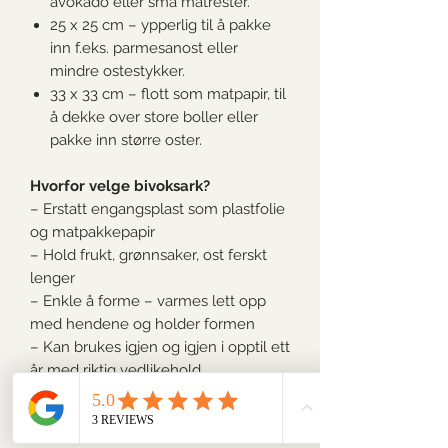
avokado eller små matrester.
25 x 25 cm – ypperlig til å pakke
inn f.eks. parmesanost eller
mindre ostestykker.
33 x 33 cm – flott som matpapir, til
å dekke over store boller eller
pakke inn større oster.
Hvorfor velge bivoksark?
– Erstatt engangsplast som plastfolie
og matpakkepapir
– Hold frukt, grønnsaker, ost ferskt
lenger
– Enkle å forme – varmes lett opp
med hendene og holder formen
– Kan brukes igjen og igjen i opptil ett
år med riktig vedlikehold
– 100 % naturlige materialer og
biologisk nedbrytbare