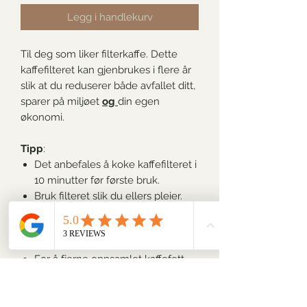
Legg i handlekurv
Til deg som liker filterkaffe. Dette
kaffefilteret kan gjenbrukes i flere år
slik at du reduserer både avfallet ditt,
sparer på miljøet
og
din egen
økonomi.
Tipp
:
Det anbefales å koke kaffefilteret i
10 minutter før første bruk.
Bruk filteret slik du ellers pleier.
Fjern kaffegruten etter bruk og
skyll filteret grundig før du henger
det til tørk.
For å fjerne oppsamlet kaffefett
anbefales å koke filteret i 10
minutter en gang i måneden.