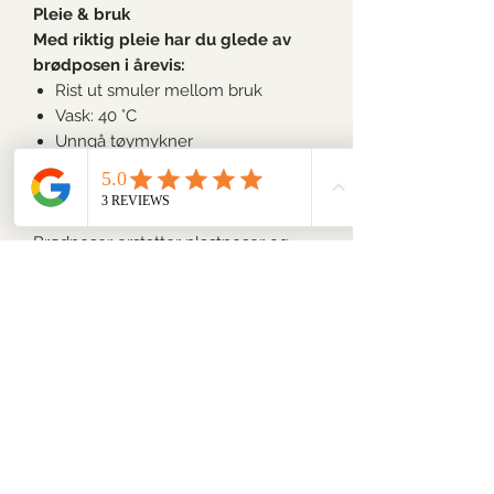
Pleie & bruk
Med riktig pleie har du glede av
brødposen i årevis:
Rist ut smuler mellom bruk
Vask
:
40 °C
Unngå tøymykner
Lufttørkes for lengst levetid
🌱
Et enkelt bytte med stor effekt
Brødposer erstatter plastposer og
plastfolie i hverdagen. Det er en liten
vaneendring som reduserer avfall og
gir kjøkkenet et mer naturlig preg.
Det er også fint å vite at denne
miljøvennlige brødposen kan gi
klimagevinst allerede etter rundt sju
gangers bruk sammenlignet med
plastpose. Et lite steg mot en mer
bærekraftig livsstil – og et godt