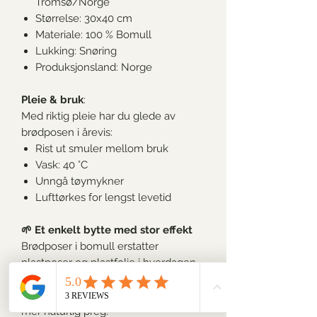
Tromsø/Norge
Størrelse: 30x40 cm
Materiale: 100 % Bomull
Lukking:
Snøring
Produksjonsland: Norge
Pleie & bruk
:
Med riktig pleie har du glede av
brødposen i årevis:
Rist ut smuler mellom bruk
Vask: 40 °C
Unngå tøymykner
Lufttørkes for lengst levetid
🌱
Et enkelt bytte med stor effekt
Brødposer i bomull erstatter
plastposer og plastfolie i hverdagen.
Det er en liten vaneendring som
reduserer avfall og gir kjøkkenet et
mer naturlig preg.