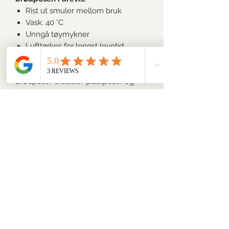
Rist ut smuler mellom bruk
Vask
:
40 °C
Unngå tøymykner
Lufttørkes for lengst levetid
🌱
Et enkelt bytte med stor effekt
Brødposer erstatter plastposer og
plastfolie i hverdagen. Det er en liten
vaneendring som reduserer avfall og
gir kjøkkenet et mer naturlig preg.
Det er også fint å vite at denne
miljøvennlige brødposen kan gi
klimagevinst allerede etter rundt sju
gangers bruk sammenlignet med
plastpose. Et lite steg mot en mer
bærekraftig livsstil – og et godt
eksempel på hvordan små
hverdagsvalg kan redusere bruken
av engangsplast.