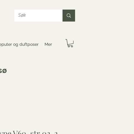
puter og duftposer
Mer
sø
type V60, str.02, 2-