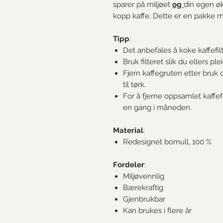
sparer på miljøet
og
din egen øko
kopp kaffe. Dette er en pakke me
Tipp
:
Det anbefales å koke kaffefilt
Bruk filteret slik du ellers plei
Fjern kaffegruten etter bruk o
til tørk.
For å fjerne oppsamlet kaffefe
en gang i måneden.
Material
:
Redesignet bomull, 100 %
Fordeler
:
Miljøvennlig
Bærekraftig
Gjenbrukbar
Kan brukes i flere år