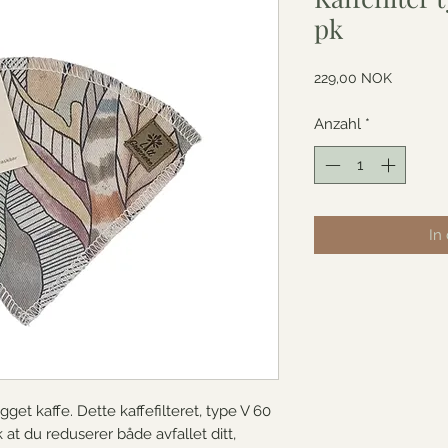
pk
Preis
229,00 NOK
Anzahl
*
In
get kaffe. Dette kaffefilteret, type V 60
ik at du reduserer både avfallet ditt,