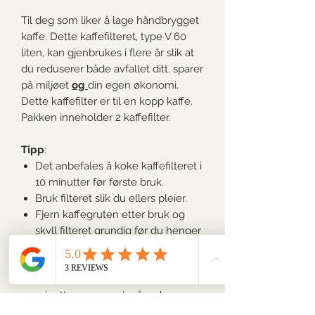
Til deg som liker å lage håndbrygget
kaffe. Dette kaffefilteret, type V 60
liten, kan gjenbrukes i flere år slik at
du reduserer både avfallet ditt, sparer
på miljøet
og
din egen økonomi.
Dette kaffefilter er til en kopp kaffe.
Pakken inneholder 2 kaffefilter.
Tipp
:
Det anbefales å koke kaffefilteret i
10 minutter før første bruk.
Bruk filteret slik du ellers pleier.
Fjern kaffegruten etter bruk og
skyll filteret grundig før du henger
det til tørk.
For å fjerne oppsamlet kaffefett
anbefales å koke filteret i 10
minutter en gang i måneden.