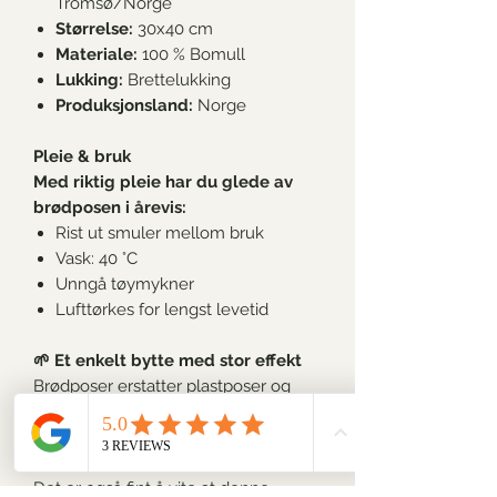
Tromsø/Norge
Størrelse:
30x40 cm
Materiale:
100 %
Bomull
Lukking:
Brettelukking
Produksjonsland:
Norge
Pleie & bruk
Med riktig pleie har du glede av
brødposen i årevis:
Rist ut smuler mellom bruk
Vask
:
40 °C
Unngå tøymykner
Lufttørkes for lengst levetid
🌱
Et enkelt bytte med stor effekt
Brødposer erstatter plastposer og
plastfolie i hverdagen. Det er en liten
vaneendring som reduserer avfall og
gir kjøkkenet et mer naturlig preg.
Det er også fint å vite at denne